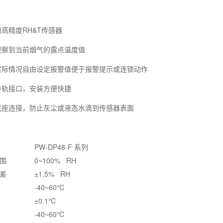
口高精度RH&T传感器
观察到当前烟气的露点温度值
实际情况自由设定报警值便于报警提示或连锁动作
导轨接口，安装方便快捷
底座连接，防止灰尘或液态水滴到传感器表面
PW-DP48-F 系列
围
0~100% RH
差
±1.5% RH
-40~60℃
±0.1℃
-40~60℃