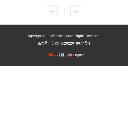
‹‹
1
››
Copyright Your WebSite.Some Rights Reserved.
备案号：
苏ICP备2022018977号-1
中文版
English