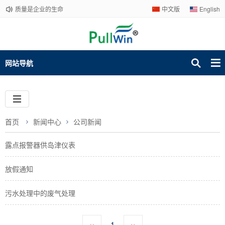
质量是企业的生命
中文版
English
网站导航
首页
新闻中心
公司新闻
露点报警器供岛津仪表
放假通知
污水处理中的废气处理
‹‹
1
››