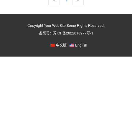
Copyright Your WebSite.Some Rights Reserved.
备案号：
苏ICP备2022018977号-1
中文版
English